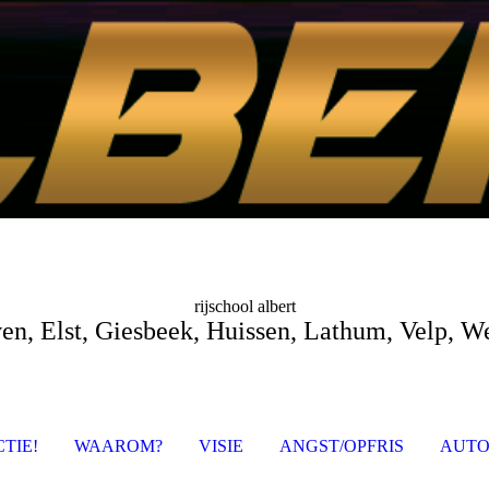
rijschool albert
n, Elst, Giesbeek, Huissen, Lathum, Velp, W
CTIE!
WAAROM?
VISIE
ANGST/OPFRIS
AUT